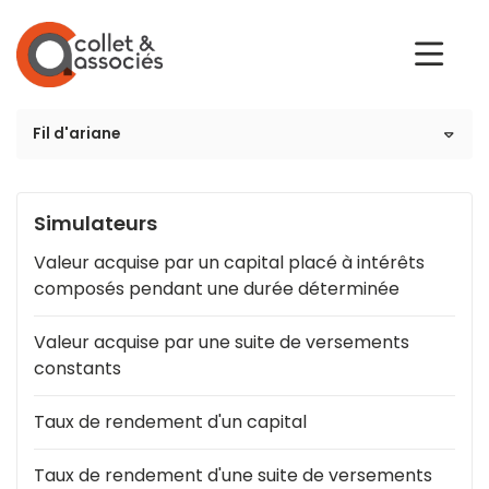
Rechercher
et appuyez sur
Entrée
Fil d'ariane
Vos enjeux
Nos services
Créer et reprendre une
Simulateurs
activité
Nos outils
Valeur acquise par un capital placé à intérêts
Gérer votre quotidien
composés pendant une durée déterminée
Qui sommes-nous ?
Piloter votre gestion
Piloter votre entreprise
Valeur acquise par une suite de versements
constants
Nous rejoindre
Suivre votre comptabilité
Construire votre patrimoine
Taux de rendement d'un capital
Contact
Gérer vos ressources
Être prêt pour la facturation
humaines
Taux de rendement d'une suite de versements
électronique